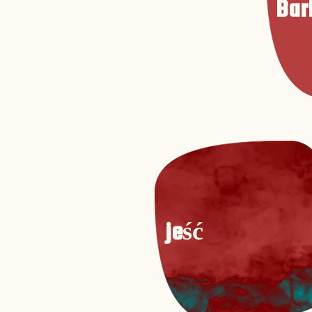
Bar
jeść