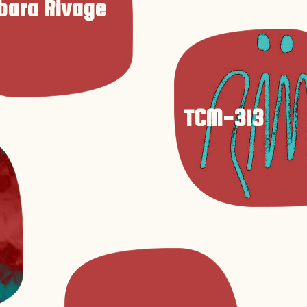
bara Rivage
TCM-313