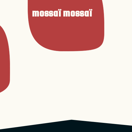
mossaï mossaï